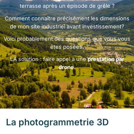
terrasse après un épisode de grêle ?
Comment connaître précisément les dimensions
de mon site industriel avant investissement?
Voici probablement des questions que vous vous
êtes posées.
LA solution : faire appel à une
prestation par
drone.
La photogrammetrie 3D